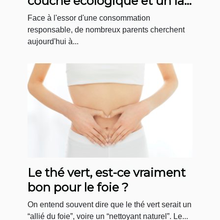
couche écologique et un lait
bio en circuit court ?
Face à l'essor d'une consommation
responsable, de nombreux parents cherchent
aujourd'hui à...
Le thé vert, est-ce vraiment
bon pour le foie ?
On entend souvent dire que le thé vert serait un
“allié du foie”, voire un “nettoyant naturel”. Le...