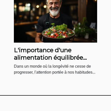
L'importance d'une
alimentation équilibrée
pour maintenir une bonne
Dans un monde où la longévité ne cesse de
condition physique après
progresser, l'attention portée à nos habitudes...
60 ans