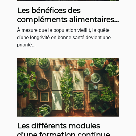
Les bénéfices des
compléments alimentaires
pour un vieillissement sain
À mesure que la population vieillit, la quête
d'une longévité en bonne santé devient une
priorité...
Les différents modules
d'une formation continue