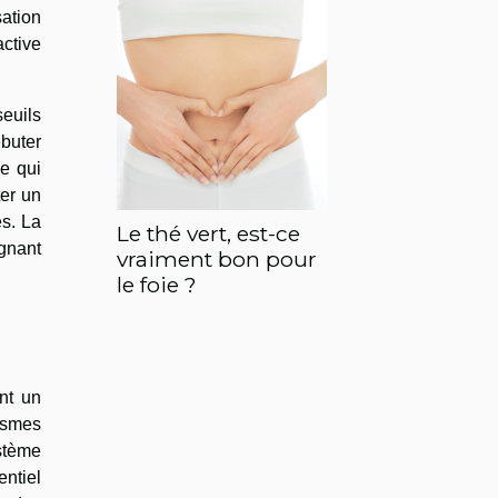
sation
ctive
euils
buter
ce qui
ter un
es. La
Le thé vert, est-ce
gnant
vraiment bon pour
le foie ?
nt un
nismes
stème
ntiel