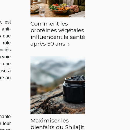
, est
Comment les
anti-
protéines végétales
es que
influencent la santé
après 50 ans ?
 rôle
sociés
a voie
r une
nsi, à
re au
nante
Maximiser les
r leur
bienfaits du Shilajit