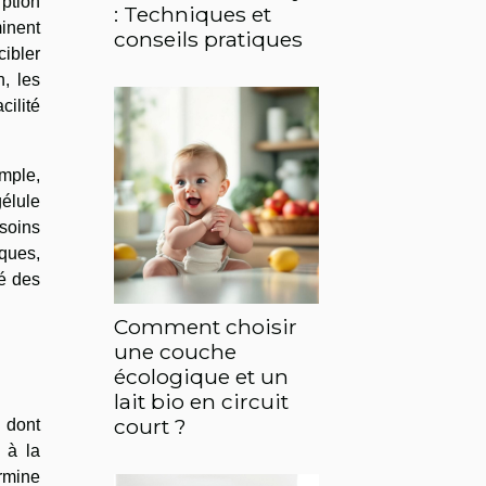
rption
: Techniques et
minent
conseils pratiques
ibler
, les
cilité
mple,
élule
soins
iques,
té des
Comment choisir
une couche
écologique et un
lait bio en circuit
court ?
 dont
r à la
rmine