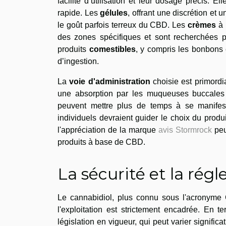
facilité d’utilisation et leur dosage précis. 
rapide. Les
gélules
, offrant une discrétion et
le goût parfois terreux du CBD. Les
crèmes
à 
des zones spécifiques et sont recherchées po
produits
comestibles
, y compris les bonbons e
d’ingestion.
La
voie d'administration
choisie est primordia
une absorption par les muqueuses buccales p
peuvent mettre plus de temps à se manifest
individuels devraient guider le choix du produ
l'appréciation de la marque
avis Stormrock
peut
produits à base de CBD.
La sécurité et la ré
Le cannabidiol, plus connu sous l'acronyme
l'exploitation est strictement encadrée. En 
législation en vigueur, qui peut varier significa