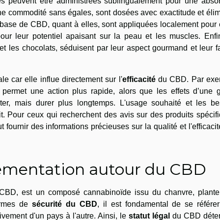
Elles peuvent être administrées sublingualement pour une abso
 une commodité sans égales, sont dosées avec exactitude et éli
base de CBD, quant à elles, sont appliquées localement pour c
ur leur potentiel apaisant sur la peau et les muscles. Enfin
t les chocolats, séduisent par leur aspect gourmand et leur fa
le car elle influe directement sur l'
efficacité
du CBD. Par exe
ermet une action plus rapide, alors que les effets d’une g
er, mais durer plus longtemps. L'usage souhaité et les be
it. Pour ceux qui recherchent des avis sur des produits spécif
 fournir des informations précieuses sur la qualité et l'efficaci
glementation autour du CBD
 CBD, est un composé cannabinoïde issu du chanvre, plante
termes de
sécurité du CBD
, il est fondamental de se référe
tivement d'un pays à l'autre. Ainsi, le
statut légal
du CBD déte