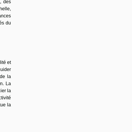
e, des
helle,
ances
tés du
ité et
guider
de la
on. La
ier la
ivité
tue la