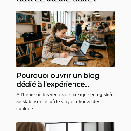
Pourquoi ouvrir un blog
dédié à l’expérience
boutique en musique
À l’heure où les ventes de musique enregistrée
change la donne
se stabilisent et où le vinyle retrouve des
couleurs...