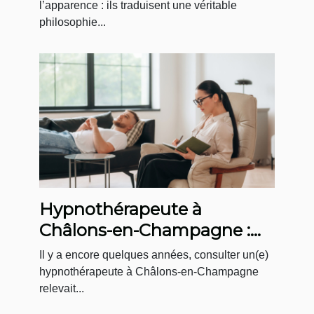
l’apparence : ils traduisent une véritable
philosophie...
Hypnothérapeute à
Châlons-en-Champagne :
un accompagnement sur-
Il y a encore quelques années, consulter un(e)
mesure au Cabinet
hypnothérapeute à Châlons-en-Champagne
relevait...
Menninga