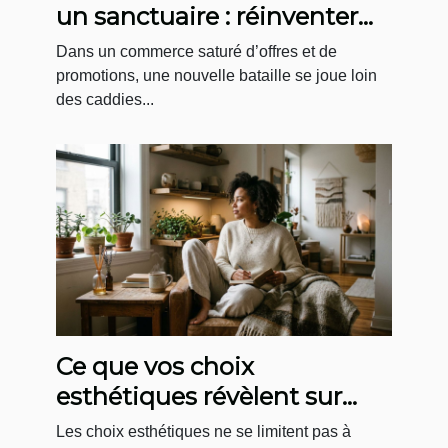
un sanctuaire : réinventer
l’expérience d’achat bien-
Dans un commerce saturé d’offres et de
être
promotions, une nouvelle bataille se joue loin
des caddies...
Ce que vos choix
esthétiques révèlent sur
votre rapport au bien-être
Les choix esthétiques ne se limitent pas à