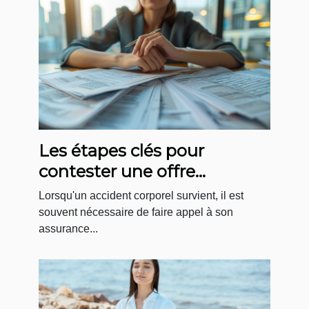
Les étapes clés pour
contester une offre
d'assurance après un
Lorsqu'un accident corporel survient, il est
accident corporel
souvent nécessaire de faire appel à son
assurance...