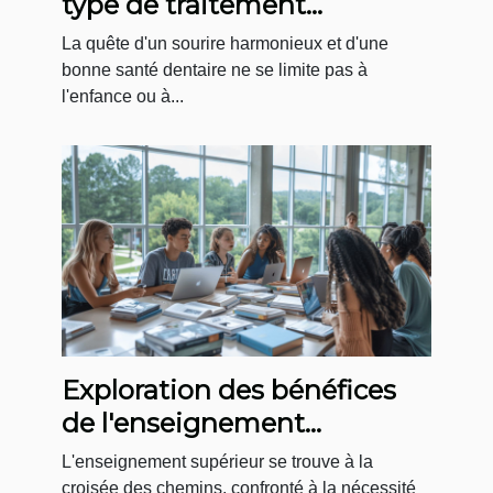
type de traitement
orthodontique pour adultes
La quête d'un sourire harmonieux et d'une
bonne santé dentaire ne se limite pas à
l'enfance ou à...
Exploration des bénéfices
de l'enseignement
supérieur axé sur la
L'enseignement supérieur se trouve à la
transition résiliente
croisée des chemins, confronté à la nécessité