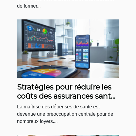
de former...
Stratégies pour réduire les
coûts des assurances santé
grâce aux comparateurs en
La maîtrise des dépenses de santé est
ligne
devenue une préoccupation centrale pour de
nombreux foyers....