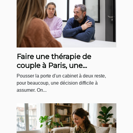
Faire une thérapie de
couple à Paris, une
démarche plus courante
Pousser la porte d'un cabinet à deux reste,
qu'on ne le pense !
pour beaucoup, une décision difficile à
assumer. On...