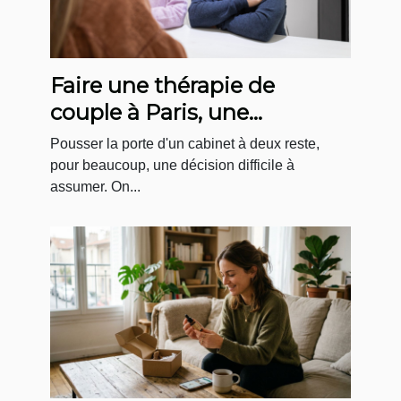
Faire une thérapie de
couple à Paris, une
démarche plus courante
Pousser la porte d'un cabinet à deux reste,
qu'on ne le pense !
pour beaucoup, une décision difficile à
assumer. On...