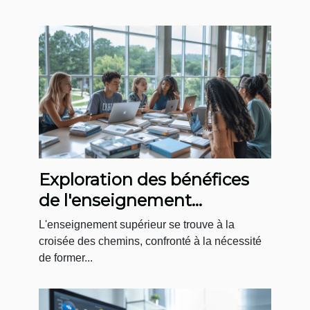
Exploration des bénéfices
de l'enseignement
supérieur axé sur la
L'enseignement supérieur se trouve à la
transition résiliente
croisée des chemins, confronté à la nécessité
de former...