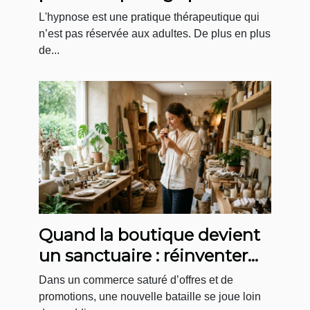
faire des séances ?
L'hypnose est une pratique thérapeutique qui
n’est pas réservée aux adultes. De plus en plus
de...
Quand la boutique devient
un sanctuaire : réinventer
l’expérience d’achat bien-
Dans un commerce saturé d’offres et de
être
promotions, une nouvelle bataille se joue loin