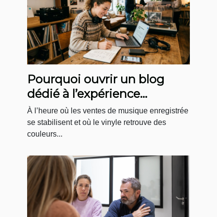
Pourquoi ouvrir un blog
dédié à l’expérience
boutique en musique
À l’heure où les ventes de musique enregistrée
change la donne
se stabilisent et où le vinyle retrouve des
couleurs...