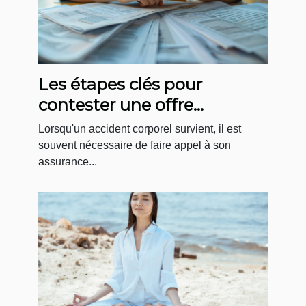
Les étapes clés pour
contester une offre
d'assurance après un
Lorsqu'un accident corporel survient, il est
accident corporel
souvent nécessaire de faire appel à son
assurance...