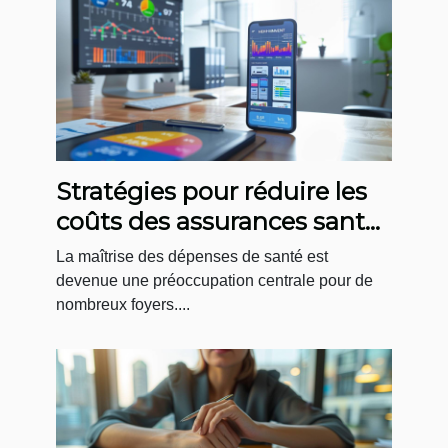
Stratégies pour réduire les
coûts des assurances santé
grâce aux comparateurs en
La maîtrise des dépenses de santé est
ligne
devenue une préoccupation centrale pour de
nombreux foyers....