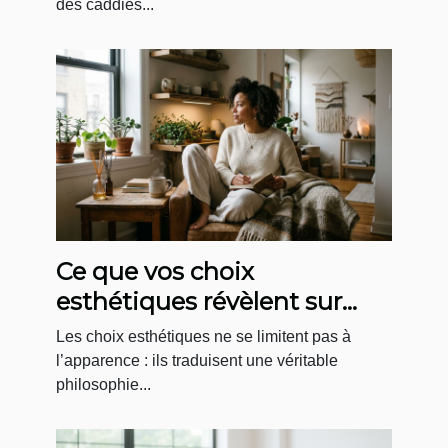
des caddies...
Ce que vos choix
esthétiques révèlent sur
votre rapport au bien-être
Les choix esthétiques ne se limitent pas à
l’apparence : ils traduisent une véritable
philosophie...