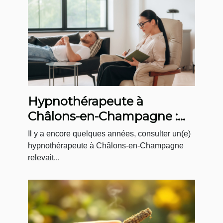
Hypnothérapeute à
Châlons-en-Champagne :
un accompagnement sur-
Il y a encore quelques années, consulter un(e)
mesure au Cabinet
hypnothérapeute à Châlons-en-Champagne
relevait...
Menninga