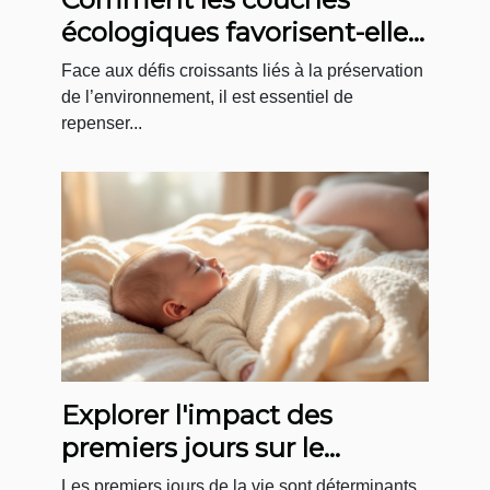
écologiques favorisent-elles
le développement durable ?
Face aux défis croissants liés à la préservation
de l’environnement, il est essentiel de
repenser...
Explorer l'impact des
premiers jours sur le
développement infantile
Les premiers jours de la vie sont déterminants