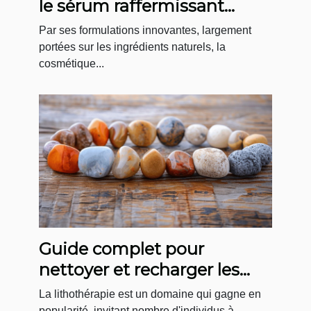
le sérum raffermissant
coréen par excellence
Par ses formulations innovantes, largement
portées sur les ingrédients naturels, la
cosmétique...
Guide complet pour
nettoyer et recharger les
pierres de bracelets
La lithothérapie est un domaine qui gagne en
popularité, invitant nombre d'individus à