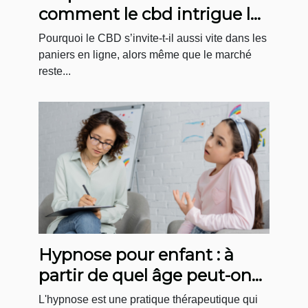
comment le cbd intrigue le
e-consommateur
Pourquoi le CBD s’invite-t-il aussi vite dans les
paniers en ligne, alors même que le marché
reste...
Hypnose pour enfant : à
partir de quel âge peut-on
faire des séances ?
L'hypnose est une pratique thérapeutique qui