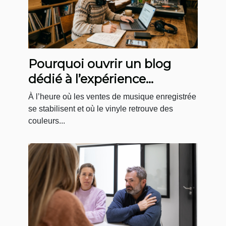
Pourquoi ouvrir un blog
dédié à l’expérience
boutique en musique
À l’heure où les ventes de musique enregistrée
change la donne
se stabilisent et où le vinyle retrouve des
couleurs...