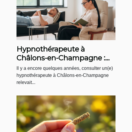
Hypnothérapeute à
Châlons-en-Champagne :
un accompagnement sur-
Il y a encore quelques années, consulter un(e)
mesure au Cabinet
hypnothérapeute à Châlons-en-Champagne
relevait...
Menninga