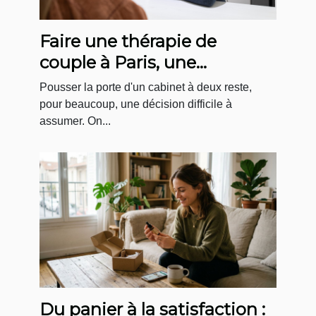
Faire une thérapie de
couple à Paris, une
démarche plus courante
Pousser la porte d'un cabinet à deux reste,
qu'on ne le pense !
pour beaucoup, une décision difficile à
assumer. On...
Du panier à la satisfaction :