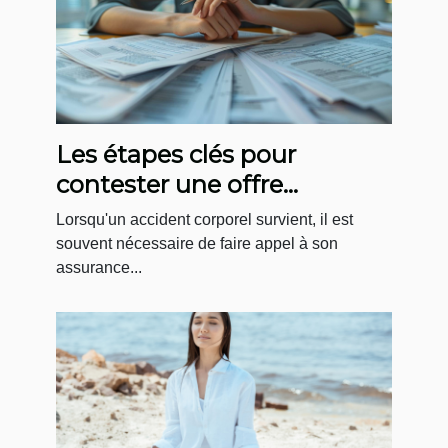
Les étapes clés pour
contester une offre
d'assurance après un
Lorsqu'un accident corporel survient, il est
accident corporel
souvent nécessaire de faire appel à son
assurance...