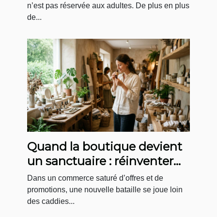
n’est pas réservée aux adultes. De plus en plus
de...
Quand la boutique devient
un sanctuaire : réinventer
l’expérience d’achat bien-
Dans un commerce saturé d’offres et de
être
promotions, une nouvelle bataille se joue loin
des caddies...