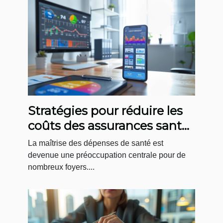
Stratégies pour réduire les
coûts des assurances santé
grâce aux comparateurs en
La maîtrise des dépenses de santé est
ligne
devenue une préoccupation centrale pour de
nombreux foyers....