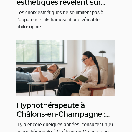
esthétiques révèlent sur
votre rapport au bien-être
Les choix esthétiques ne se limitent pas à
l’apparence : ils traduisent une véritable
philosophie...
Hypnothérapeute à
Châlons-en-Champagne :
un accompagnement sur-
Il y a encore quelques années, consulter un(e)
mesure au Cabinet
hypnothérapeute à Châlons-en-Champagne