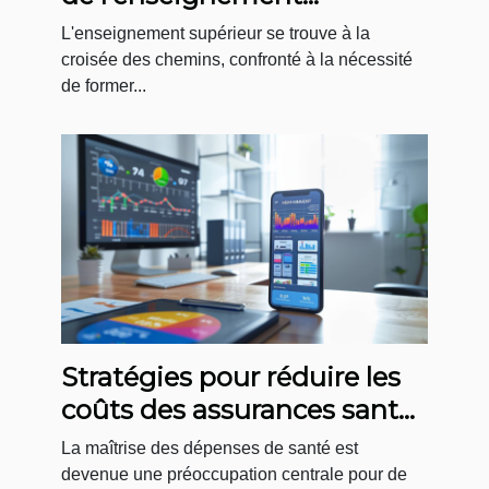
supérieur axé sur la
L'enseignement supérieur se trouve à la
transition résiliente
croisée des chemins, confronté à la nécessité
de former...
Stratégies pour réduire les
coûts des assurances santé
grâce aux comparateurs en
La maîtrise des dépenses de santé est
ligne
devenue une préoccupation centrale pour de