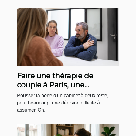
Faire une thérapie de
couple à Paris, une
démarche plus courante
Pousser la porte d'un cabinet à deux reste,
qu'on ne le pense !
pour beaucoup, une décision difficile à
assumer. On...