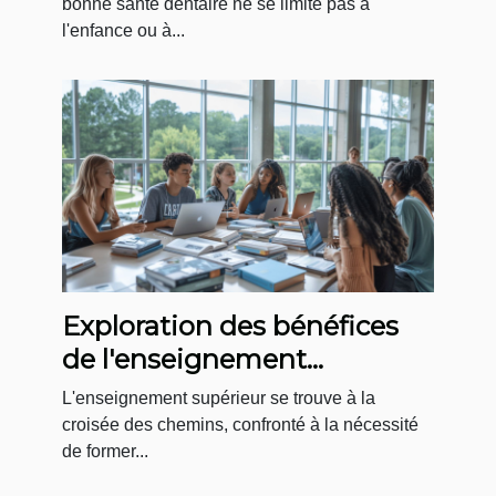
bonne santé dentaire ne se limite pas à
l'enfance ou à...
Exploration des bénéfices
de l'enseignement
supérieur axé sur la
L'enseignement supérieur se trouve à la
transition résiliente
croisée des chemins, confronté à la nécessité
de former...