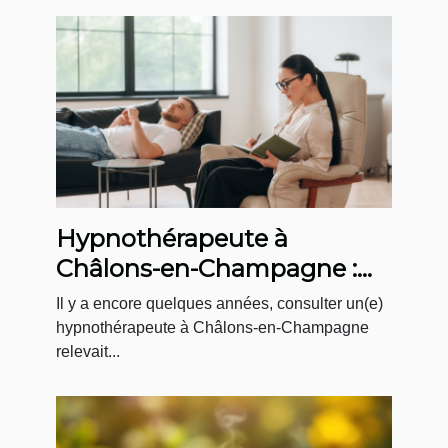
Hypnothérapeute à
Châlons-en-Champagne :
un accompagnement sur-
Il y a encore quelques années, consulter un(e)
mesure au Cabinet
hypnothérapeute à Châlons-en-Champagne
relevait...
Menninga