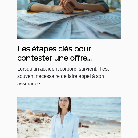
Les étapes clés pour
contester une offre
d'assurance après un
Lorsqu'un accident corporel survient, il est
accident corporel
souvent nécessaire de faire appel à son
assurance...