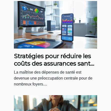
Stratégies pour réduire les
coûts des assurances santé
grâce aux comparateurs en
La maîtrise des dépenses de santé est
ligne
devenue une préoccupation centrale pour de
nombreux foyers....