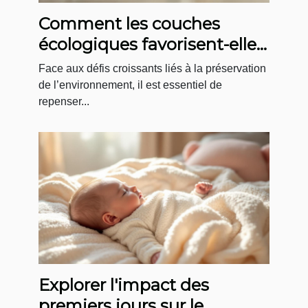
Comment les couches
écologiques favorisent-elles
le développement durable ?
Face aux défis croissants liés à la préservation
de l’environnement, il est essentiel de
repenser...
Explorer l'impact des
premiers jours sur le