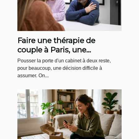
Faire une thérapie de
couple à Paris, une
démarche plus courante
Pousser la porte d'un cabinet à deux reste,
qu'on ne le pense !
pour beaucoup, une décision difficile à
assumer. On...