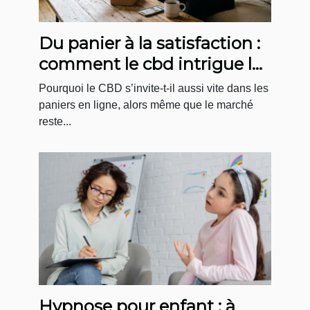
Du panier à la satisfaction :
comment le cbd intrigue le
e-consommateur
Pourquoi le CBD s’invite-t-il aussi vite dans les
paniers en ligne, alors même que le marché
reste...
Hypnose pour enfant : à