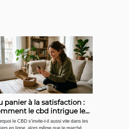
 panier à la satisfaction :
mment le cbd intrigue le
-consommateur
rquoi le CBD s’invite-t-il aussi vite dans les
iers en ligne, alors même que le marché