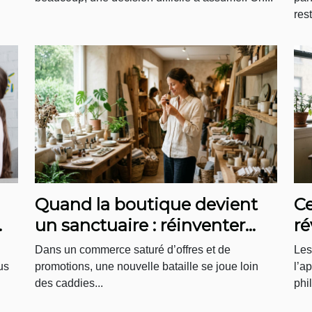
rest
Quand la boutique devient
Ce
un sanctuaire : réinventer
ré
l’expérience d’achat bien-être
bi
Dans un commerce saturé d’offres et de
Les
us
promotions, une nouvelle bataille se joue loin
l’a
des caddies...
phi