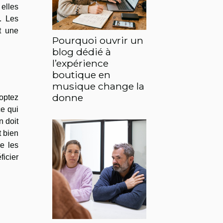
 elles
a. Les
t une
Pourquoi ouvrir un
blog dédié à
l’expérience
boutique en
musique change la
donne
 optez
ce qui
n doit
t bien
re les
icier