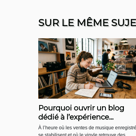
SUR LE MÊME SUJ
Pourquoi ouvrir un blog
dédié à l’expérience
boutique en musique
À l’heure où les ventes de musique enregistr
change la donne
se stabilisent et où le vinyle retrouve des