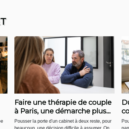
ET
Faire une thérapie de couple
Du
à Paris, une démarche plus
co
courante qu'on ne le pense !
e
ée
Pousser la porte d'un cabinet à deux reste, pour
Pou
beaucoup, une décision difficile à assumer. On...
pan