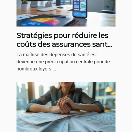
Stratégies pour réduire les
coûts des assurances santé
grâce aux comparateurs en
La maîtrise des dépenses de santé est
ligne
devenue une préoccupation centrale pour de
nombreux foyers....