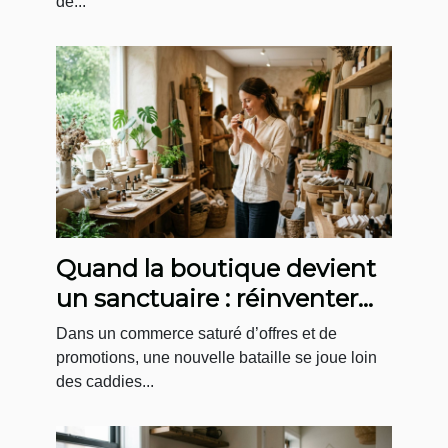
de...
Quand la boutique devient
un sanctuaire : réinventer
l’expérience d’achat bien-
Dans un commerce saturé d’offres et de
être
promotions, une nouvelle bataille se joue loin
des caddies...