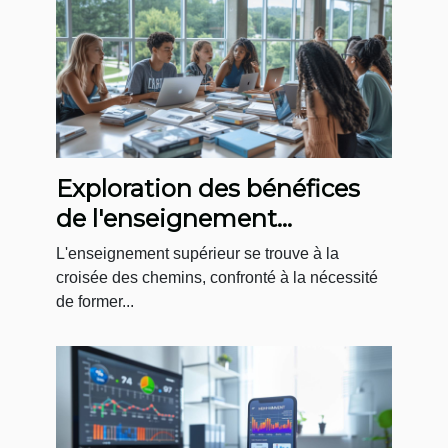
Exploration des bénéfices
de l'enseignement
supérieur axé sur la
L'enseignement supérieur se trouve à la
transition résiliente
croisée des chemins, confronté à la nécessité
de former...