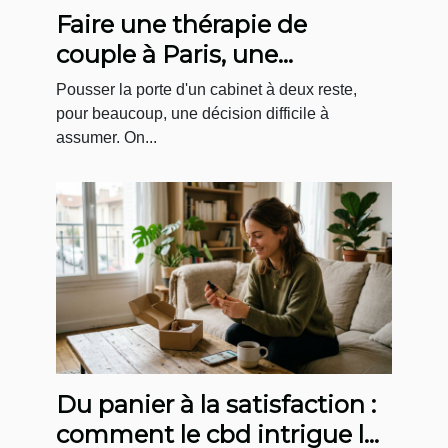
Faire une thérapie de
couple à Paris, une
démarche plus courante
Pousser la porte d'un cabinet à deux reste,
qu'on ne le pense !
pour beaucoup, une décision difficile à
assumer. On...
Du panier à la satisfaction :
comment le cbd intrigue le