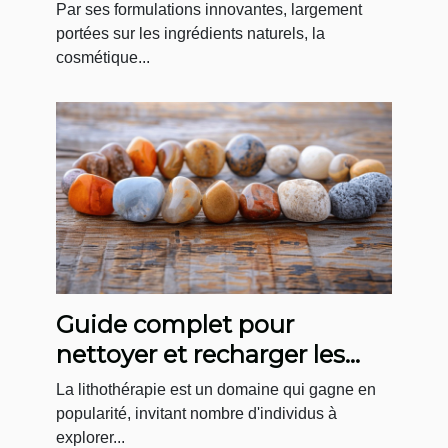
coréen par excellence
Par ses formulations innovantes, largement
portées sur les ingrédients naturels, la
cosmétique...
Guide complet pour
nettoyer et recharger les
pierres de bracelets
La lithothérapie est un domaine qui gagne en
popularité, invitant nombre d'individus à
explorer...