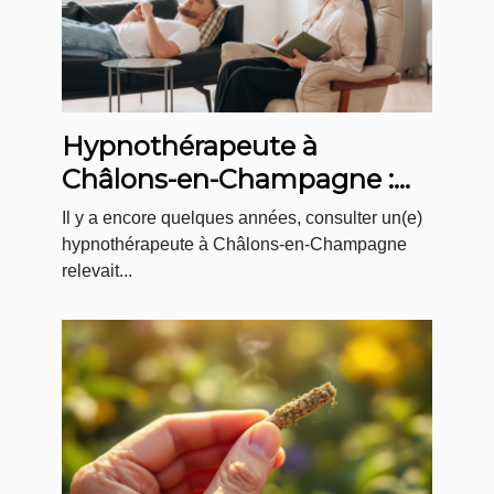
Hypnothérapeute à
Châlons-en-Champagne :
un accompagnement sur-
Il y a encore quelques années, consulter un(e)
mesure au Cabinet
hypnothérapeute à Châlons-en-Champagne
relevait...
Menninga