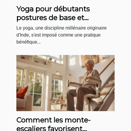
Yoga pour débutants
postures de base et
bienfaits pour la santé
Le yoga, une discipline millénaire originaire
physique et mentale
d'Inde, s'est imposé comme une pratique
bénéfique...
Comment les monte-
escaliers favorisent