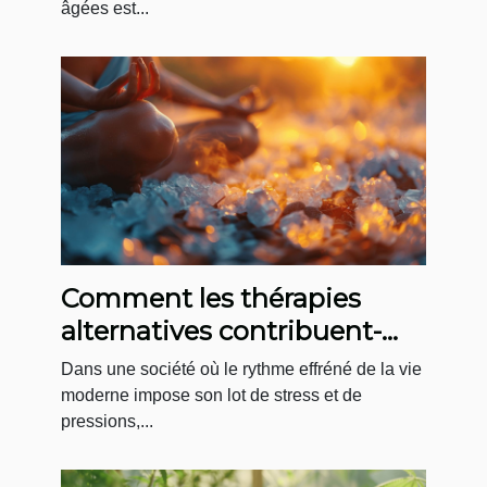
âgées est...
Comment les thérapies
alternatives contribuent-
elles à l'amélioration du
Dans une société où le rythme effréné de la vie
bien-être ?
moderne impose son lot de stress et de
pressions,...