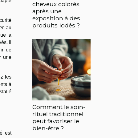
adapté
cheveux colorés
après une
exposition à des
curité
produits iodés ?
ger au
que la
és. Il
fin de
ur une
ez les
ents à
stallé
Comment le soin-
rituel traditionnel
peut favoriser le
bien-être ?
é est