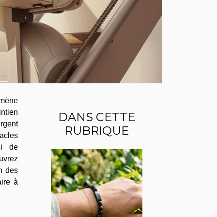
omène
ntien
DANS CETTE
rgent
RUBRIQUE
acles
si de
uvrez
n des
aire à