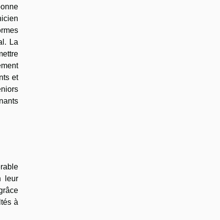
 bonne
nicien
normes
al. La
mettre
lement
nts et
eniors
inants
rable
 leur
grâce
ltés à