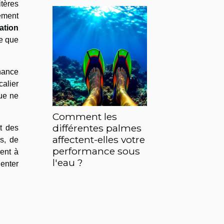
itères
ement
sation
ce que
nance
calier
que ne
Comment les
différentes palmes
t des
affectent-elles votre
ns, de
performance sous
ent à
l'eau ?
ienter