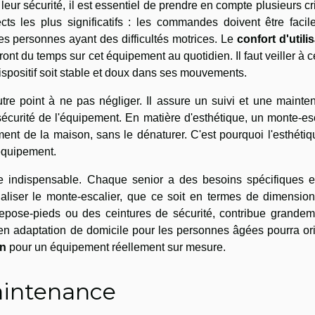
t leur sécurité, il est essentiel de prendre en compte plusieurs cr
ts les plus significatifs : les commandes doivent être facil
es personnes ayant des difficultés motrices. Le
confort d'utili
ont du temps sur cet équipement au quotidien. Il faut veiller à 
dispositif soit stable et doux dans ses mouvements.
tre point à ne pas négliger. Il assure un suivi et une mainte
a sécurité de l'équipement. En matière d'esthétique, un monte-es
ent de la maison, sans le dénaturer. C'est pourquoi l'esthéti
 équipement.
e indispensable. Chaque senior a des besoins spécifiques e
naliser le monte-escalier, que ce soit en termes de dimensio
repose-pieds ou des ceintures de sécurité, contribue grandem
r en adaptation de domicile pour les personnes âgées pourra or
on
pour un équipement réellement sur mesure.
maintenance