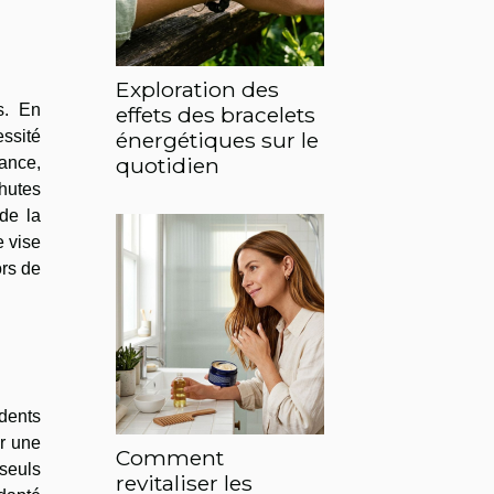
Exploration des
s. En
effets des bracelets
essité
énergétiques sur le
quotidien
ance,
chutes
de la
e vise
ors de
dents
r une
Comment
 seuls
revitaliser les