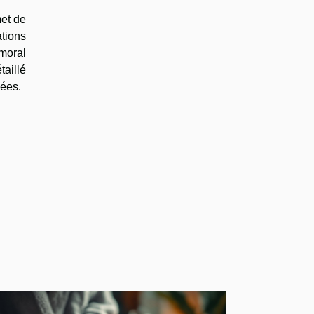
met de
ations
 moral
aillé
sées.