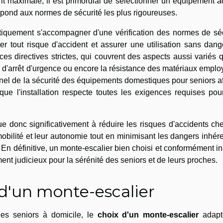
prit maximale, il est primordial de sélectionner un équipement 
 répond aux normes de sécurité les plus rigoureuses.
matiquement s'accompagner d'une vérification des normes de sé
er tout risque d'accident et assurer une utilisation sans dan
ces directives strictes, qui couvrent des aspects aussi variés 
ifs d'arrêt d'urgence ou encore la résistance des matériaux employ
nel de la sécurité des équipements domestiques pour seniors a
 que l'installation respecte toutes les exigences requises po
 donc significativement à réduire les risques d'accidents ch
mobilité et leur autonomie tout en minimisant les dangers inhér
En définitive, un monte-escalier bien choisi et conformément in
ent judicieux pour la sérénité des seniors et de leurs proches.
 d'un monte-escalier
 des seniors à domicile, le
choix d'un monte-escalier
adapt